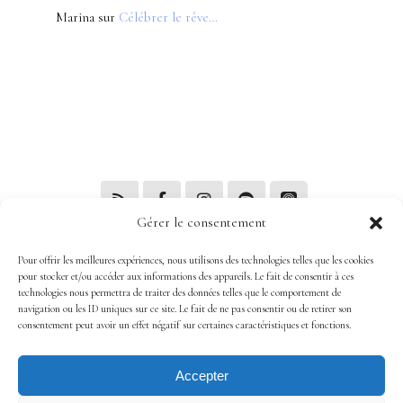
Marina
sur
Célébrer le rêve…
Gérer le consentement
Powered by Podcaster for WordPress.
Pour offrir les meilleures expériences, nous utilisons des technologies telles que les cookies
pour stocker et/ou accéder aux informations des appareils. Le fait de consentir à ces
technologies nous permettra de traiter des données telles que le comportement de
navigation ou les ID uniques sur ce site. Le fait de ne pas consentir ou de retirer son
consentement peut avoir un effet négatif sur certaines caractéristiques et fonctions.
Mentions légales
Politique de confidentialité
Accepter
Politique de cookies (UE)