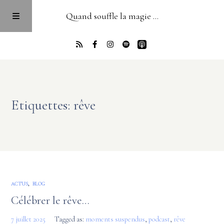
Quand souffle la magie ...
Accueil
Etiquettes: rêve
PODCAST
Blog
Newsletter
ACTUS
,
BLOG
Célébrer le rêve…
À propos
7 juillet 2025
Tagged as:
moments suspendus
,
podcast
,
rêve