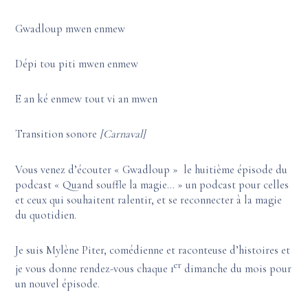
Gwadloup mwen enmew
Dépi tou piti mwen enmew
E an ké enmew tout vi an mwen
Transition sonore
[Carnaval]
Vous venez d’écouter « Gwadloup » le huitième épisode du
podcast « Quand souffle la magie… » un podcast pour celles
et ceux qui souhaitent ralentir, et se reconnecter à la magie
du quotidien.
Je suis Mylène Piter, comédienne et raconteuse d’histoires et
er
je vous donne rendez-vous chaque 1
dimanche du mois pour
un nouvel épisode.