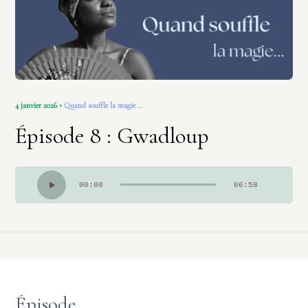
Contact
4 janvier 2026 •
Quand souffle la magie ...
Épisode 8 : Gwadloup
Lecteur
00:00
06:58
audio
Épisode